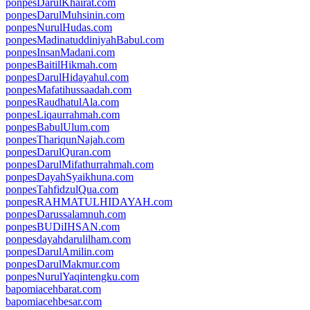
ponpesDarulKhairat.com
ponpesDarulMuhsinin.com
ponpesNurulHudas.com
ponpesMadinatuddiniyahBabul.com
ponpesInsanMadani.com
ponpesBaitilHikmah.com
ponpesDarulHidayahul.com
ponpesMafatihussaadah.com
ponpesRaudhatulAla.com
ponpesLiqaurrahmah.com
ponpesBabulUlum.com
ponpesThariqunNajah.com
ponpesDarulQuran.com
ponpesDarulMifathurrahmah.com
ponpesDayahSyaikhuna.com
ponpesTahfidzulQua.com
ponpesRAHMATULHIDAYAH.com
ponpesDarussalamnuh.com
ponpesBUDiIHSAN.com
ponpesdayahdarulilham.com
ponpesDarulAmilin.com
ponpesDarulMakmur.com
ponpesNurulYaqintengku.com
bapomiacehbarat.com
bapomiacehbesar.com