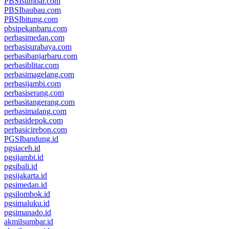
PBSIsumbar.com
PBSIbaubau.com
PBSIbitung.com
pbsipekanbaru.com
perbasimedan.com
perbasisurabaya.com
perbasibanjarbaru.com
perbasiblitar.com
perbasimagelang.com
perbasijambi.com
perbasiserang.com
perbasitangerang.com
perbasimalang.com
perbasidepok.com
perbasicirebon.com
PGSIbandung.id
pgsiaceh.id
pgsijambi.id
pgsibali.id
pgsijakarta.id
pgsimedan.id
pgsilombok.id
pgsimaluku.id
pgsimanado.id
akmilsumbar.id