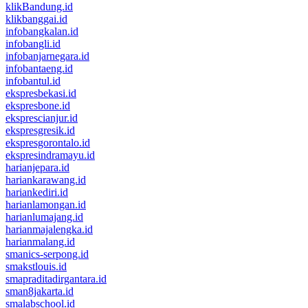
klikBandung.id
klikbanggai.id
infobangkalan.id
infobangli.id
infobanjarnegara.id
infobantaeng.id
infobantul.id
ekspresbekasi.id
ekspresbone.id
eksprescianjur.id
ekspresgresik.id
ekspresgorontalo.id
ekspresindramayu.id
harianjepara.id
hariankarawang.id
hariankediri.id
harianlamongan.id
harianlumajang.id
harianmajalengka.id
harianmalang.id
smanics-serpong.id
smakstlouis.id
smapraditadirgantara.id
sman8jakarta.id
smalabschool.id