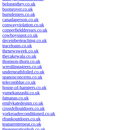
belongsthey.co.uk
bootsrover.co.uk
burndeniers.co.uk
canadaperson.co.uk
conwayviolation.co.uk
copperfielddresses.co.uk
cowboysspot.co.uk
decemberteaching.co.uk
traceloans.co.uk
thenewsweek.co.uk
thecakewala.co.uk
thomson-thorn.co.uk
wrestlingagrees.co.uk
underneathfoiled.co.uk
spanosconcerns.co.uk
telecomblue.co.uk
house-of-hampers.co.uk
yumekanzashi.co.uk
fatnanas.co.uk
emilykatedesign.co.uk
crossfelloutdoors.co.uk
yorkroadreconditioned.co.uk
rfrankoutdoors.co.uk
teaparentrepeat.co.uk
thegenerationhub.co.uk