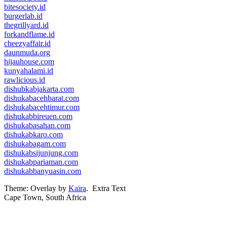
bitesociety.id
burgerlab.id
thegrillyard.id
forkandflame.id
cheezyaffair.id
daunmuda.org
hijauhouse.com
kunyahalami.id
rawlicious.id
dishubkabjakarta.com
dishukabacehbarat.com
dishukabacehtimur.com
dishukabbireuen.com
dishukabasahan.com
dishukabkaro.com
dishukabagam.com
dishukabsijunjung.com
dishukabpariaman.com
dishukabbanyuasin.com
Theme: Overlay by
Kaira
.
Extra Text
Cape Town, South Africa