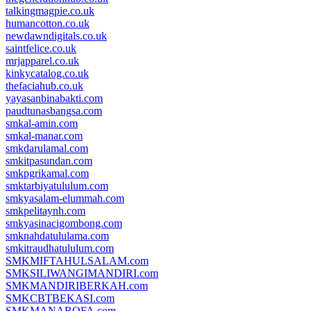
talkingmagpie.co.uk
humancotton.co.uk
newdawndigitals.co.uk
saintfelice.co.uk
mrjapparel.co.uk
kinkycatalog.co.uk
thefaciahub.co.uk
yayasanbinabakti.com
paudtunasbangsa.com
smkal-amin.com
smkal-manar.com
smkdarulamal.com
smkitpasundan.com
smkpgrikamal.com
smktarbiyatululum.com
smkyasalam-elummah.com
smkpelitaynh.com
smkyasinacigombong.com
smknahdatululama.com
smkitraudhatululum.com
SMKMIFTAHULSALAM.com
SMKSILIWANGIMANDIRI.com
SMKMANDIRIBERKAH.com
SMKCBTBEKASI.com
SMKMANAROFA.com