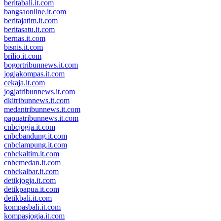
beritabali.it.com
bangsaonline.it.com
beritajatim.it.com
beritasatu.it.com
bernas.it.com
bisnis.it.com
brilio.it.com
bogortribunnews.it.com
jogjakompas.it.com
cekaja.it.com
jogjatribunnews.it.com
dkitribunnews.it.com
medantribunnews.it.com
papuatribunnews.it.com
cnbcjogja.it.com
cnbcbandung.it.com
cnbclampung.it.com
cnbckaltim.it.com
cnbcmedan.it.com
cnbckalbar.it.com
detikjogja.it.com
detikpapua.it.com
detikbali.it.com
kompasbali.it.com
kompasjogja.it.com