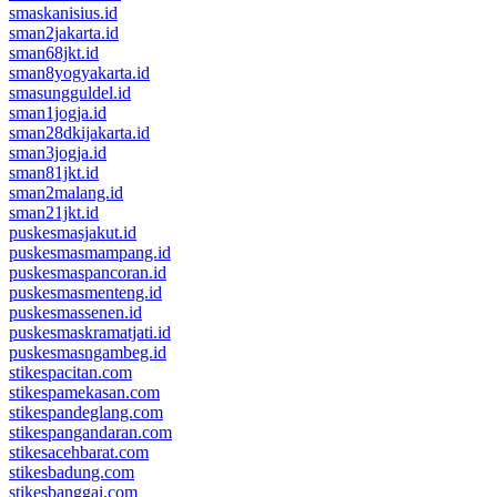
smaskanisius.id
sman2jakarta.id
sman68jkt.id
sman8yogyakarta.id
smasungguldel.id
sman1jogja.id
sman28dkijakarta.id
sman3jogja.id
sman81jkt.id
sman2malang.id
sman21jkt.id
puskesmasjakut.id
puskesmasmampang.id
puskesmaspancoran.id
puskesmasmenteng.id
puskesmassenen.id
puskesmaskramatjati.id
puskesmasngambeg.id
stikespacitan.com
stikespamekasan.com
stikespandeglang.com
stikespangandaran.com
stikesacehbarat.com
stikesbadung.com
stikesbanggai.com