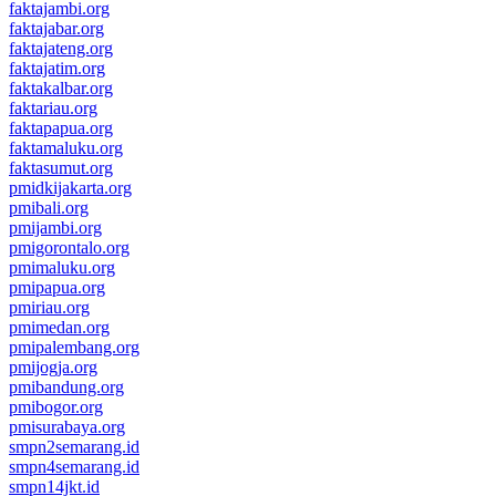
faktajambi.org
faktajabar.org
faktajateng.org
faktajatim.org
faktakalbar.org
faktariau.org
faktapapua.org
faktamaluku.org
faktasumut.org
pmidkijakarta.org
pmibali.org
pmijambi.org
pmigorontalo.org
pmimaluku.org
pmipapua.org
pmiriau.org
pmimedan.org
pmipalembang.org
pmijogja.org
pmibandung.org
pmibogor.org
pmisurabaya.org
smpn2semarang.id
smpn4semarang.id
smpn14jkt.id