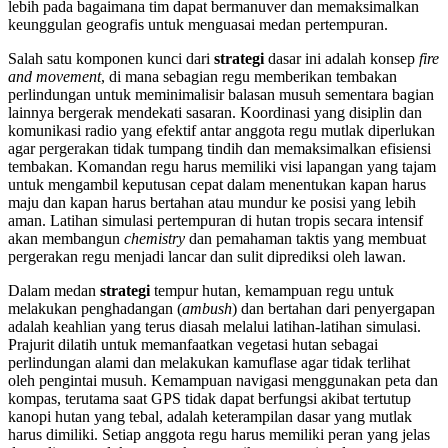
lebih pada bagaimana tim dapat bermanuver dan memaksimalkan
keunggulan geografis untuk menguasai medan pertempuran.
Salah satu komponen kunci dari
strategi
dasar ini adalah konsep
fire
and movement
, di mana sebagian regu memberikan tembakan
perlindungan untuk meminimalisir balasan musuh sementara bagian
lainnya bergerak mendekati sasaran. Koordinasi yang disiplin dan
komunikasi radio yang efektif antar anggota regu mutlak diperlukan
agar pergerakan tidak tumpang tindih dan memaksimalkan efisiensi
tembakan. Komandan regu harus memiliki visi lapangan yang tajam
untuk mengambil keputusan cepat dalam menentukan kapan harus
maju dan kapan harus bertahan atau mundur ke posisi yang lebih
aman. Latihan simulasi pertempuran di hutan tropis secara intensif
akan membangun
chemistry
dan pemahaman taktis yang membuat
pergerakan regu menjadi lancar dan sulit diprediksi oleh lawan.
Dalam medan
strategi
tempur hutan, kemampuan regu untuk
melakukan penghadangan (
ambush
) dan bertahan dari penyergapan
adalah keahlian yang terus diasah melalui latihan-latihan simulasi.
Prajurit dilatih untuk memanfaatkan vegetasi hutan sebagai
perlindungan alami dan melakukan kamuflase agar tidak terlihat
oleh pengintai musuh. Kemampuan navigasi menggunakan peta dan
kompas, terutama saat GPS tidak dapat berfungsi akibat tertutup
kanopi hutan yang tebal, adalah keterampilan dasar yang mutlak
harus dimiliki. Setiap anggota regu harus memiliki peran yang jelas