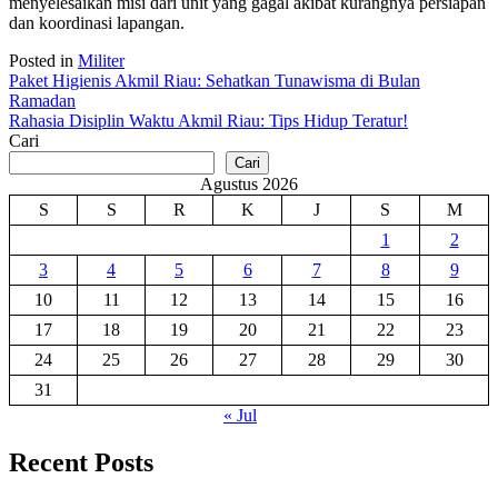
menyelesaikan misi dari unit yang gagal akibat kurangnya persiapan
dan koordinasi lapangan.
Posted in
Militer
Navigasi
Paket Higienis Akmil Riau: Sehatkan Tunawisma di Bulan
Ramadan
pos
Rahasia Disiplin Waktu Akmil Riau: Tips Hidup Teratur!
Cari
Cari
Agustus 2026
S
S
R
K
J
S
M
1
2
3
4
5
6
7
8
9
10
11
12
13
14
15
16
17
18
19
20
21
22
23
24
25
26
27
28
29
30
31
« Jul
Recent Posts