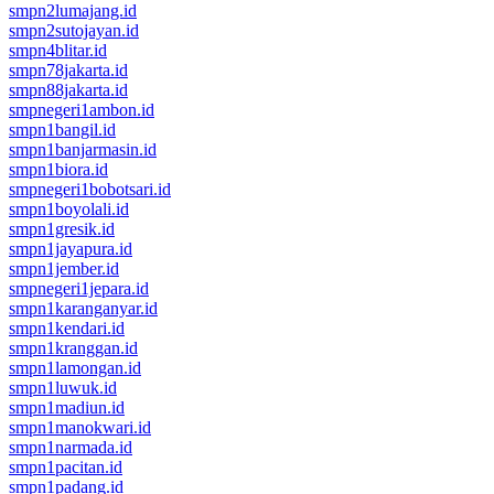
smpn2lumajang.id
smpn2sutojayan.id
smpn4blitar.id
smpn78jakarta.id
smpn88jakarta.id
smpnegeri1ambon.id
smpn1bangil.id
smpn1banjarmasin.id
smpn1biora.id
smpnegeri1bobotsari.id
smpn1boyolali.id
smpn1gresik.id
smpn1jayapura.id
smpn1jember.id
smpnegeri1jepara.id
smpn1karanganyar.id
smpn1kendari.id
smpn1kranggan.id
smpn1lamongan.id
smpn1luwuk.id
smpn1madiun.id
smpn1manokwari.id
smpn1narmada.id
smpn1pacitan.id
smpn1padang.id