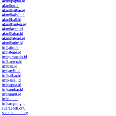
akmilpapua.id
akmilntt.id
akmilkalbar.id
akmilkalsel.id
akmilbali.id
akmilbanten.id
akmilaceh.id
akmiljabar.id
akmiljateng.id
akmiljatim.id
imijatim.id
imijateng.id
imigorontalo.id
imibanten.id
imibali.id
imijambi.id
imikalbar.id
imikalsel.id
imipapua.id
imisumbar.id
imisumut.id
imiriau.id
imilampung.id
suaraaceh.org
suarabanten.org