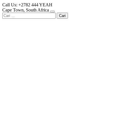
Skip
Call Us: +2782 444 YEAH
to
Cape Town, South Africa
content
Cari
untuk: