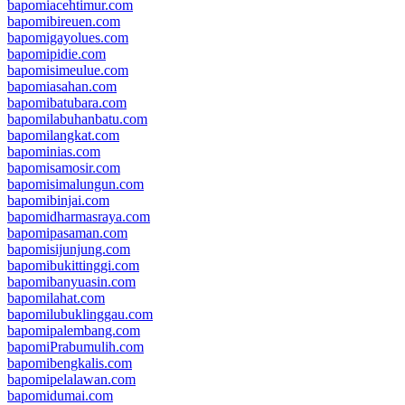
bapomiacehtimur.com
bapomibireuen.com
bapomigayolues.com
bapomipidie.com
bapomisimeulue.com
bapomiasahan.com
bapomibatubara.com
bapomilabuhanbatu.com
bapomilangkat.com
bapominias.com
bapomisamosir.com
bapomisimalungun.com
bapomibinjai.com
bapomidharmasraya.com
bapomipasaman.com
bapomisijunjung.com
bapomibukittinggi.com
bapomibanyuasin.com
bapomilahat.com
bapomilubuklinggau.com
bapomipalembang.com
bapomiPrabumulih.com
bapomibengkalis.com
bapomipelalawan.com
bapomidumai.com