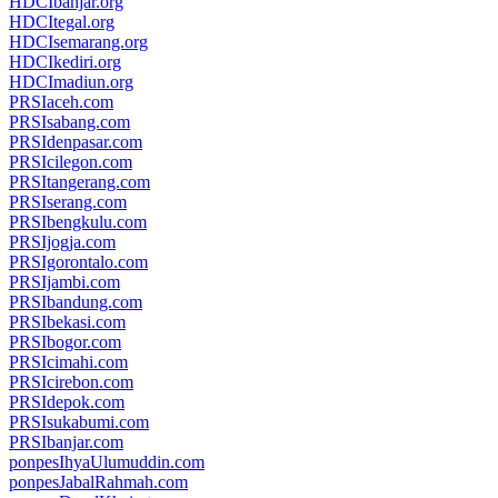
HDCIbanjar.org
HDCItegal.org
HDCIsemarang.org
HDCIkediri.org
HDCImadiun.org
PRSIaceh.com
PRSIsabang.com
PRSIdenpasar.com
PRSIcilegon.com
PRSItangerang.com
PRSIserang.com
PRSIbengkulu.com
PRSIjogja.com
PRSIgorontalo.com
PRSIjambi.com
PRSIbandung.com
PRSIbekasi.com
PRSIbogor.com
PRSIcimahi.com
PRSIcirebon.com
PRSIdepok.com
PRSIsukabumi.com
PRSIbanjar.com
ponpesIhyaUlumuddin.com
ponpesJabalRahmah.com