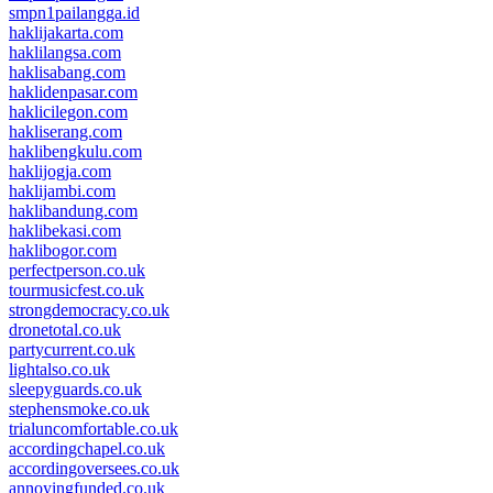
smpn1pailangga.id
haklijakarta.com
haklilangsa.com
haklisabang.com
haklidenpasar.com
haklicilegon.com
hakliserang.com
haklibengkulu.com
haklijogja.com
haklijambi.com
haklibandung.com
haklibekasi.com
haklibogor.com
perfectperson.co.uk
tourmusicfest.co.uk
strongdemocracy.co.uk
dronetotal.co.uk
partycurrent.co.uk
lightalso.co.uk
sleepyguards.co.uk
stephensmoke.co.uk
trialuncomfortable.co.uk
accordingchapel.co.uk
accordingoversees.co.uk
annoyingfunded.co.uk