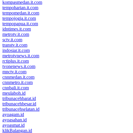
kompasmedan.it.com
tempoharian.it.com
tempomedan.it.com
tempojogja.it.com
tempopapua.it.com
idntimes.it.com
metrotv.it.com
sctv.it.com
transtv.it.com
indosiar.it.com
metrotvnews.it.com
rctiplus.it.com
tvonenews.it.com
mnctv.it.com
cnnmedan.it.com
cnnmetro.it.com
cnnbali.it.com
meulaboh.id
tribunacehbarat.id
tribunacehbesar.id
tribunacehselatan.id
ayoagam.id
ayoasahan.id
ayoasmat.id
klikBalangan.id