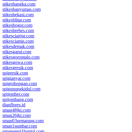
stikesbangka.com
stikesbanyumas.com
stikesbekasi.com
stikesblitar.com
stikesbogor.com
stikesbrebes.com
stikescianjur.com
stikesciamis.com
stikesdemak.com
stikesgarut.com
stikesgorontalo.com
stikesgowa.com
stikesgresik.com
spigresik.com
spigianyar.com
spigrobongan.com
spigunungkidul.com
spijember.com
spijombang.com
dianflores.id
sman48jkt.com
sman26jkt.com
sman03semarang.com
sman1sumbar.com
smanegeri1bantul.com