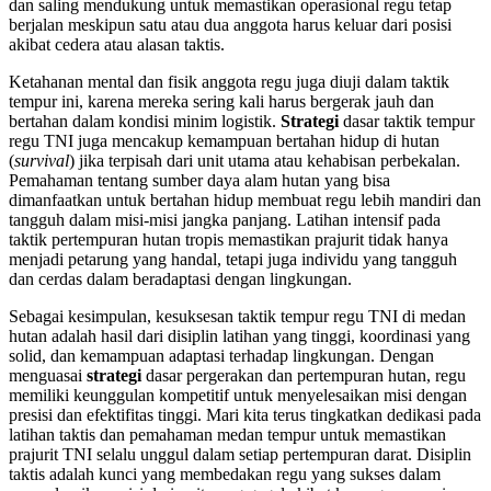
dan saling mendukung untuk memastikan operasional regu tetap
berjalan meskipun satu atau dua anggota harus keluar dari posisi
akibat cedera atau alasan taktis.
Ketahanan mental dan fisik anggota regu juga diuji dalam taktik
tempur ini, karena mereka sering kali harus bergerak jauh dan
bertahan dalam kondisi minim logistik.
Strategi
dasar taktik tempur
regu TNI juga mencakup kemampuan bertahan hidup di hutan
(
survival
) jika terpisah dari unit utama atau kehabisan perbekalan.
Pemahaman tentang sumber daya alam hutan yang bisa
dimanfaatkan untuk bertahan hidup membuat regu lebih mandiri dan
tangguh dalam misi-misi jangka panjang. Latihan intensif pada
taktik pertempuran hutan tropis memastikan prajurit tidak hanya
menjadi petarung yang handal, tetapi juga individu yang tangguh
dan cerdas dalam beradaptasi dengan lingkungan.
Sebagai kesimpulan, kesuksesan taktik tempur regu TNI di medan
hutan adalah hasil dari disiplin latihan yang tinggi, koordinasi yang
solid, dan kemampuan adaptasi terhadap lingkungan. Dengan
menguasai
strategi
dasar pergerakan dan pertempuran hutan, regu
memiliki keunggulan kompetitif untuk menyelesaikan misi dengan
presisi dan efektifitas tinggi. Mari kita terus tingkatkan dedikasi pada
latihan taktis dan pemahaman medan tempur untuk memastikan
prajurit TNI selalu unggul dalam setiap pertempuran darat. Disiplin
taktis adalah kunci yang membedakan regu yang sukses dalam