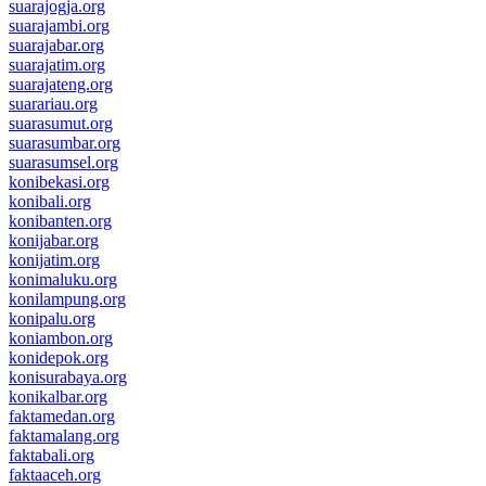
suarajogja.org
suarajambi.org
suarajabar.org
suarajatim.org
suarajateng.org
suarariau.org
suarasumut.org
suarasumbar.org
suarasumsel.org
konibekasi.org
konibali.org
konibanten.org
konijabar.org
konijatim.org
konimaluku.org
konilampung.org
konipalu.org
koniambon.org
konidepok.org
konisurabaya.org
konikalbar.org
faktamedan.org
faktamalang.org
faktabali.org
faktaaceh.org