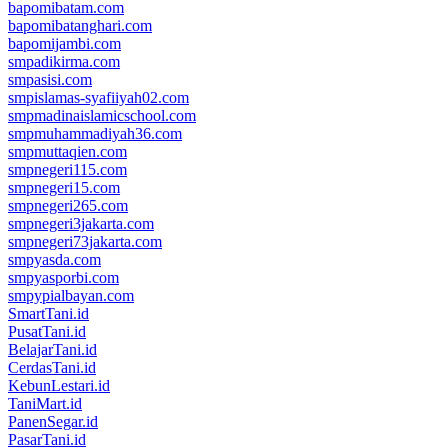
bapomibatam.com
bapomibatanghari.com
bapomijambi.com
smpadikirma.com
smpasisi.com
smpislamas-syafiiyah02.com
smpmadinaislamicschool.com
smpmuhammadiyah36.com
smpmuttaqien.com
smpnegeri115.com
smpnegeri15.com
smpnegeri265.com
smpnegeri3jakarta.com
smpnegeri73jakarta.com
smpyasda.com
smpyasporbi.com
smpypialbayan.com
SmartTani.id
PusatTani.id
BelajarTani.id
CerdasTani.id
KebunLestari.id
TaniMart.id
PanenSegar.id
PasarTani.id