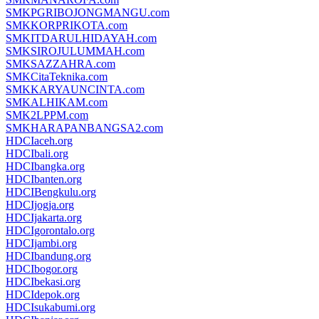
SMKPGRIBOJONGMANGU.com
SMKKORPRIKOTA.com
SMKITDARULHIDAYAH.com
SMKSIROJULUMMAH.com
SMKSAZZAHRA.com
SMKCitaTeknika.com
SMKKARYAUNCINTA.com
SMKALHIKAM.com
SMK2LPPM.com
SMKHARAPANBANGSA2.com
HDCIaceh.org
HDCIbali.org
HDCIbangka.org
HDCIbanten.org
HDCIBengkulu.org
HDCIjogja.org
HDCIjakarta.org
HDCIgorontalo.org
HDCIjambi.org
HDCIbandung.org
HDCIbogor.org
HDCIbekasi.org
HDCIdepok.org
HDCIsukabumi.org