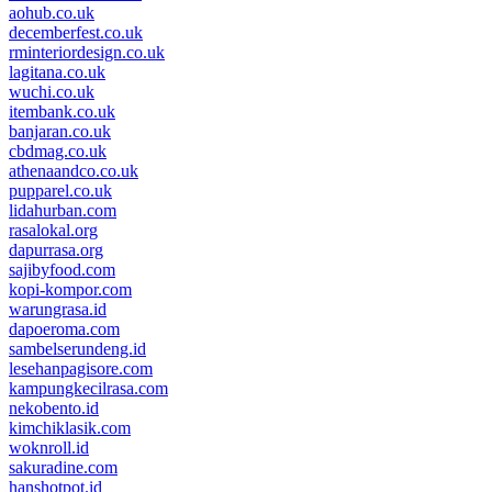
aohub.co.uk
decemberfest.co.uk
rminteriordesign.co.uk
lagitana.co.uk
wuchi.co.uk
itembank.co.uk
banjaran.co.uk
cbdmag.co.uk
athenaandco.co.uk
pupparel.co.uk
lidahurban.com
rasalokal.org
dapurrasa.org
sajibyfood.com
kopi-kompor.com
warungrasa.id
dapoeroma.com
sambelserundeng.id
lesehanpagisore.com
kampungkecilrasa.com
nekobento.id
kimchiklasik.com
woknroll.id
sakuradine.com
hanshotpot.id