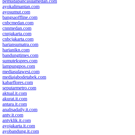
pemudapancasilamedan.com
ayokalimantan.com
ayosumut.com
bangsaoffline.com
cnbcmedan.com
cnnmedan.com
cnnjakarta.com
cnbcjakarta.com
hariansumatra.com
harianikn.com
bandungtimes.com
sumutekspres.com
lampungpos.com
mediasulawesi.com
mediajabodetabek.com
kabarflores.com
seputarmetro.com
aktual.it.com
akurat.it.com
antara.it.com
analisadaily.it.com
antv.it.com
antvklik.it.com
ayojakarta.it.com
ayobandung.it.com