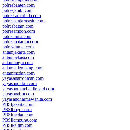
polresbanten.com
polresjambi.com
polressamarinda.com
polresbanjarmasin.com
polresbatam.com
polresambon.com
polresbima.com
polresmataram.com
polresdumai.com
antamjakarta.com
antambekasi.com
antambogor.com
antampalembang.com
antammedan.com
yayasanarrohmah.com
yayasanpkbm.com
yayasanmambaulirsyad.com
yayasanabm.com
yayasandharmawanita.com
PBSIjakarta.com
PBSIbogor.com
PBSImedan.com
PBSIlampung.com
PBSIkaltim.com