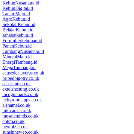
KebunNusantara.id
KebunDigital.id
TanamMaju.id
AgroKebun.id
SekolahKebun.id
BelajarKebun.id
sahabatkebun.id
ForumPerkebunan.id
PanenKebun.id
TambangNusantara.id
MineralMaju.id
EnergiTambang.id
MegaTambang.id
causedcalaveras.co.uk
bribedbigotry.co.uk
easecane.co.uk
extolshosting.co.uk
incognitoarts.co.uk
itchyrobotapps.co.uk
alshamel.co.uk
milfcams.co.uk
mosaicminds.co.uk
colim.co.uk
nextbiz.co.uk
sunshineweb.co.uk