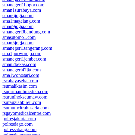
smanegeri1bogor.com
sman1surabaya.com
sman6jogja.com
sma1magelang.com
sman9jogja.com
smanegeri3bandung.com
smasutomo1.com
sman5jogja.com
smanegeri1tangerang.com
sma1purworejo.com
smanegeri1jember.com
sman2bekasi.com
smanegeri47jkt.com
sma1wonosari.com
rscahayasehat.com
rsumalikasim.com
rsuprimaintimedika.com
rsarunlhokseumaw.com
rsufauziahbireu.com
rsumumcitrahusada.com
rsgayomedicalcentre.com
polresjakarta.com
polresdago.com
polressabang.com
polresdenpasar.com